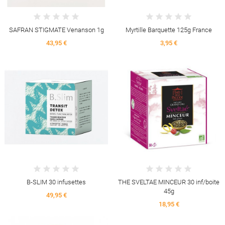
SAFRAN STIGMATE Venanson 1g
Myrtille Barquette 125g France
43,95 €
3,95 €
B-SLIM 30 infusettes
THE SVELTAE MINCEUR 30 inf/boite
45g
49,95 €
18,95 €