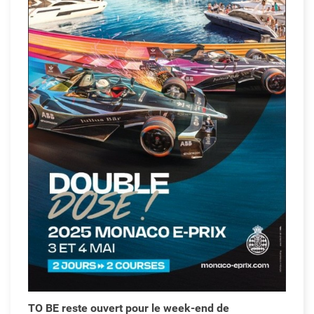
L
L
t
L
TO BE reste ouvert pour le week-end de