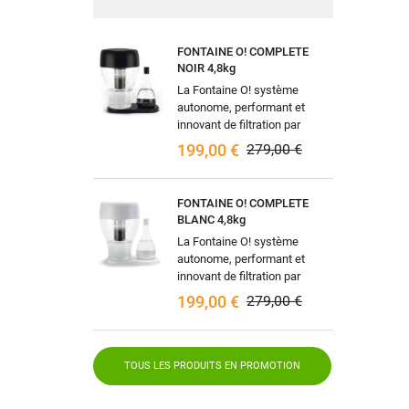
FONTAINE O! COMPLETE
NOIR 4,8kg
La Fontaine O! système
autonome, performant et
innovant de filtration par
gravité naturelle, pouvant être
199,00 €
279,00 €
raccordée à votre arrivée
d'eau (en...
FONTAINE O! COMPLETE
BLANC 4,8kg
La Fontaine O! système
autonome, performant et
innovant de filtration par
gravité naturelle, pouvant être
199,00 €
279,00 €
raccordée à votre arrivée
d'eau (en...
TOUS LES PRODUITS EN PROMOTION