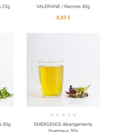
s 25g
VALERIANE / Racines 40g
8,85 €
e 30g
EMERGENCE dérangements
hivernaux 30g