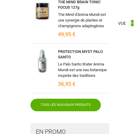
THE MIND BRAIN TONIC
FOCUS 127g
ME
((
CR
CO
The Mind d’Anima Mundi est
une synergie de plantes et
VUE
champignons adaptogènes
((
Vo
sélectionnés pour
NO
49,95 €
d'e
accompagner les fonctions
cognitives, la...
PROTECTION MYST PALO
SANTO
Le Palo Santo Water Anima
Mundi est une eau botanique
inspirée des traditions
ancestrales d’Amérique du
36,95 €
Sud où le Palo Santo, “bois
sacré”, est...
TOUS LES NOUVEAUX PRODUITS
EN PROMO