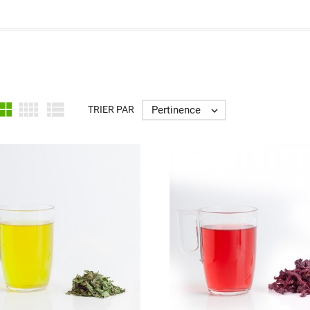



Pertinence
TRIER PAR
