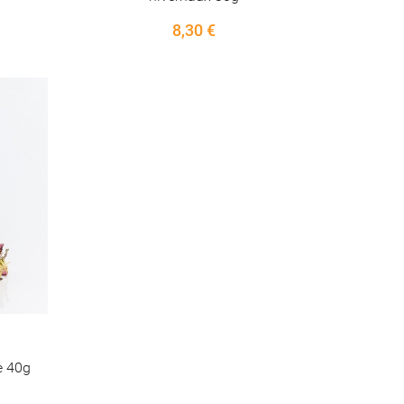
8,30 €
e 40g