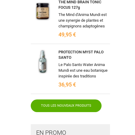
THE MIND BRAIN TONIC
FOCUS 127g
ME
((
CR
CO
The Mind d’Anima Mundi est
une synergie de plantes et
champignons adaptogènes
((
Vo
sélectionnés pour
NO
49,95 €
d'e
accompagner les fonctions
cognitives, la...
PROTECTION MYST PALO
SANTO
Le Palo Santo Water Anima
Mundi est une eau botanique
inspirée des traditions
ancestrales d’Amérique du
36,95 €
Sud où le Palo Santo, “bois
sacré”, est...
TOUS LES NOUVEAUX PRODUITS
EN PROMO