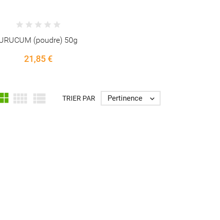
URUCUM (poudre) 50g
21,85 €



Pertinence
TRIER PAR
