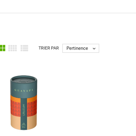



Pertinence
TRIER PAR
