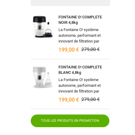
FONTAINE O! COMPLETE
NOIR 4,8kg
La Fontaine O! système
autonome, performant et
innovant de filtration par
gravité naturelle, pouvant être
199,00 €
279,00 €
raccordée à votre arrivée
d'eau (en...
FONTAINE O! COMPLETE
BLANC 4,8kg
La Fontaine O! système
autonome, performant et
innovant de filtration par
gravité naturelle, pouvant être
199,00 €
279,00 €
raccordée à votre arrivée
d'eau (en...
TOUS LES PRODUITS EN PROMOTION