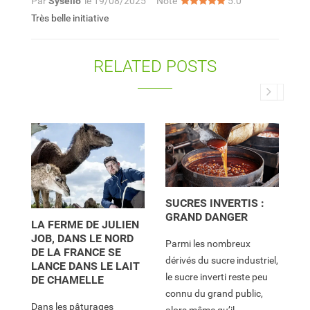
Par
Syselio
le
19/08/2025
Note
5.0
Très belle initiative
RELATED POSTS
SUCRES INVERTIS :
X
GRAND DANGER
LA FERME DE JULIEN
Q
JOB, DANS LE NORD
G
Parmi les nombreux
DE LA FRANCE SE
G
dérivés du sucre industriel,
LANCE DANS LE LAIT
le sucre inverti reste peu
DE CHAMELLE
Et
connu du grand public,
ex
Dans les pâturages
alors même qu’il...