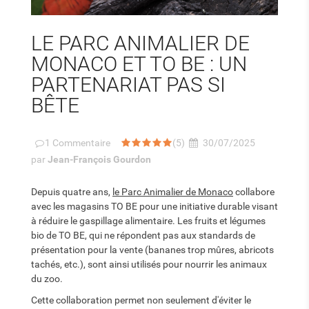
LE PARC ANIMALIER DE
MONACO ET TO BE : UN
on blanc
Pommard, la force tranquille de la Bourgogne
PARTENARIAT PAS SI
 et de
BÊTE
Parmi les grands noms qui font battre le cœur des
résors venus
amateurs de vins français, Pommard occupe une place
à part entre...
1
Commentaire
(5)
30/07/2025
Lire
par
Jean-François Gourdon
Depuis quatre ans,
le Parc Animalier de Monaco
collabore
avec les magasins TO BE pour une initiative durable visant
à réduire le gaspillage alimentaire. Les fruits et légumes
bio de TO BE, qui ne répondent pas aux standards de
présentation pour la vente (bananes trop mûres, abricots
tachés, etc.), sont ainsi utilisés pour nourrir les animaux
du zoo.
Cette collaboration permet non seulement d'éviter le