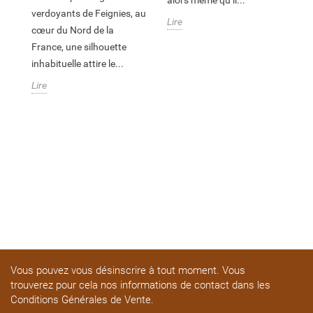
dé
verdoyants de Feignies, au
Lire
n’
cœur du Nord de la
E
la
France, une silhouette
Li
inhabituelle attire le...
Lire
in
Vous pouvez vous désinscrire à tout moment. Vous
trouverez pour cela nos informations de contact dans les
Conditions Générales de Vente.