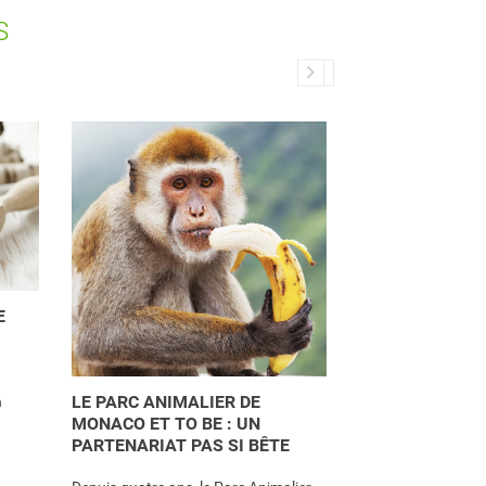
S
BIO ET SANTÉ :
E
CONFIRME
Une récente synthè
LE PARC ANIMALIER DE
n
publications scient
MONACO ET TO BE : UN
l’Institut de l’Agricu
PARTENARIAT PAS SI BÊTE
Lire