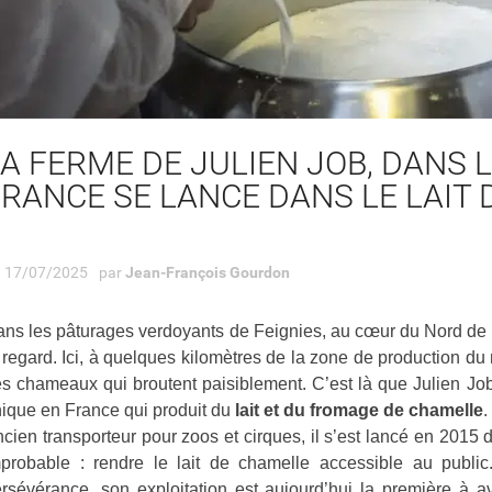
 fait grimper la...
fascine 
Lire
voleurs 
perdre d
Lire
A FERME DE JULIEN JOB, DANS 
FRANCE SE LANCE DANS LE LAIT
17/07/2025
par
Jean-François Gourdon
ns les pâturages verdoyants de Feignies, au cœur du Nord de la
 regard. Ici, à quelques kilomètres de la zone de production d
s chameaux qui broutent paisiblement. C’est là que Julien Jo
ique en France qui produit du
lait et du fromage de chamelle
.
cien transporteur pour zoos et cirques, il s’est lancé en 2015
probable : rendre le lait de chamelle accessible au publ
rsévérance, son exploitation est aujourd’hui la première à a