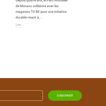
Depuis quatre ans, le Parc Animalier
de Monaco collabore avec les
magasins TO BE pour une initiative
durable visant à...
Lire
S’ABONNER