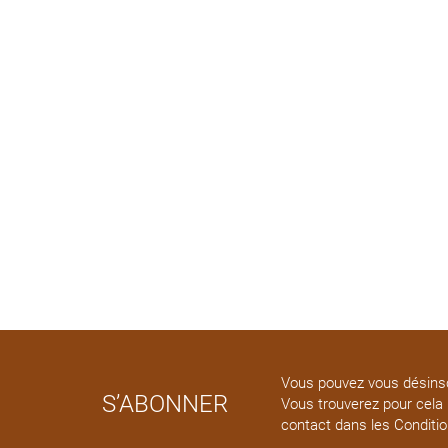
COMPLÉMENTS ALIMENTAIRES
INDISPENSABLES SELON LE
MAGAZINE ELLE
Alors que la rentrée marque souvent
un regain de fatigue, de stress et une
reprise du rythme, prendre soin de
son...
Lire
Vous pouvez vous désinsc
S’ABONNER
Vous trouverez pour cela
contact dans les Conditi