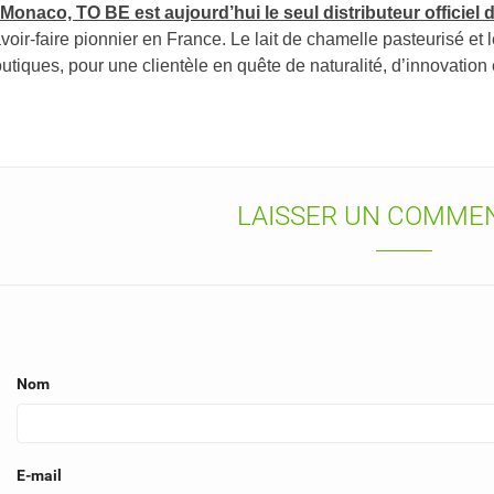
Monaco, TO BE est aujourd’hui le seul distributeur officiel 
voir-faire pionnier en France. Le lait de chamelle pasteurisé et
utiques, pour une clientèle en quête de naturalité, d’innovation
LAISSER UN COMME
S LISTES
MODALTITLE))
ÉER UNE LISTE D'ENVIES
NNEXION
confirmMessage))
us devez être connecté pour ajouter des produits à votre liste
add_circle_outline
Nouvelle li
M DE LA LISTE D'ENVIES
nvies.
((cancelText))
((modalDeleteText))
Annuler
Connexion
Nom
Annuler
Créer une liste d'envies
E-mail