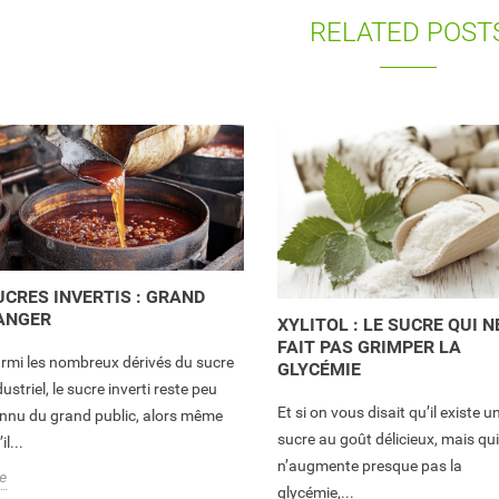
RELATED POST
UCRES INVERTIS : GRAND
ANGER
XYLITOL : LE SUCRE QUI N
FAIT PAS GRIMPER LA
rmi les nombreux dérivés du sucre
GLYCÉMIE
dustriel, le sucre inverti reste peu
Et si on vous disait qu’il existe u
nnu du grand public, alors même
sucre au goût délicieux, mais qui
il...
n’augmente presque pas la
re
glycémie,...