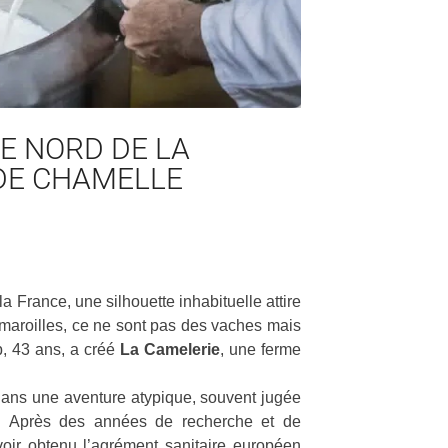
de haut niveau, la créatine s’est
Lire
: le vinaigre des quatre
imposée comme l’un des
traverse les siècles sans
compléments alimentaires les...
e sa...
Lire
LE NORD DE LA
 DE CHAMELLE
 France, une silhouette inhabituelle attire
u maroilles, ce ne sont pas des vaches mais
b, 43 ans, a créé
La Camelerie
, une ferme
 dans une aventure atypique, souvent jugée
ic. Après des années de recherche et de
voir obtenu l’agrément sanitaire européen