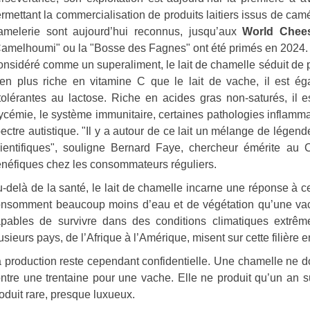
rmettant la commercialisation de produits laitiers issus de camé
melerie sont aujourd’hui reconnus, jusqu’aux
World Chee
amelhoumi" ou la "Bosse des Fagnes" ont été primés en 2024.
nsidéré comme un superaliment, le lait de chamelle séduit de pl
en plus riche en vitamine C que le lait de vache, il est é
tolérantes au lactose. Riche en acides gras non-saturés, il es
ycémie, le système immunitaire, certaines pathologies inflamm
ectre autistique. "Il y a autour de ce lait un mélange de légend
ientifiques", souligne Bernard Faye, chercheur émérite au 
néfiques chez les consommateurs réguliers.
-delà de la santé, le lait de chamelle incarne une réponse à 
nsomment beaucoup moins d’eau et de végétation qu’une vac
pables de survivre dans des conditions climatiques extrêm
usieurs pays, de l’Afrique à l’Amérique, misent sur cette filièr
 production reste cependant confidentielle. Une chamelle ne donn
ntre une trentaine pour une vache. Elle ne produit qu’un an su
oduit rare, presque luxueux.