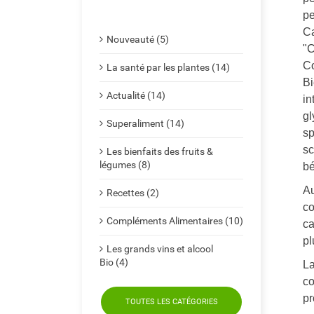
pe
Ca
Nouveauté (5)
"C
Co
La santé par les plantes (14)
Bi
Actualité (14)
in
gl
Superaliment (14)
sp
sc
Les bienfaits des fruits &
légumes (8)
bé
Au
Recettes (2)
co
Compléments Alimentaires (10)
ca
pl
Les grands vins et alcool
Bio (4)
La
co
pr
TOUTES LES CATÉGORIES