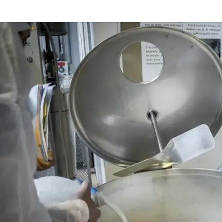
Meursault : l’or blanc de la
 alternatifs : la
Bourgogne
Le mys
autrement
quatre
Sur la Côte de Beaune, entre
nc raffiné n’a plus
légend
Volnay et Puligny-Montrachet,
 cote. Trop
nature
Meursault incarne sans doute le
 trop rapide à
plus noble visage du...
Son nom 