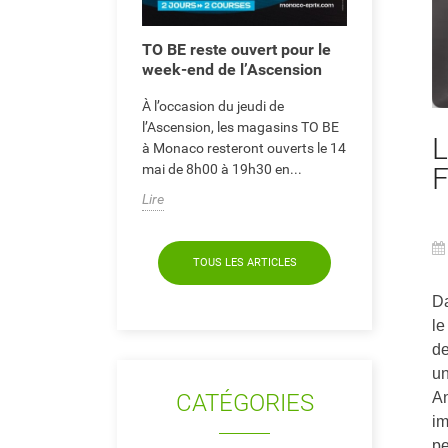
assimiler, il
t entre...
Lire
TO BE reste ouvert pour le
week-end de l’Ascension
À l’occasion du jeudi de
l’Ascension, les magasins TO BE
L
à Monaco resteront ouverts le 14
mai de 8h00 à 19h30 en...
Lire
TOUS LES ARTICLES
Da
le
de
un
CATÉGORIES
An
im
pe