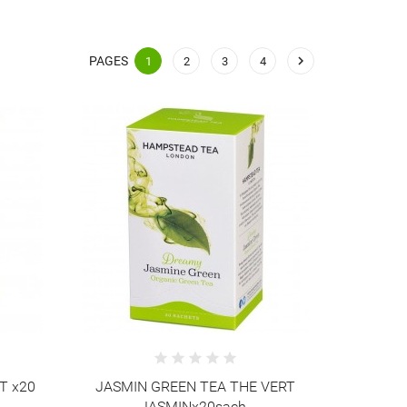

PAGES
1
2
3
4
T x20
JASMIN GREEN TEA THE VERT
JASMINx20sach.