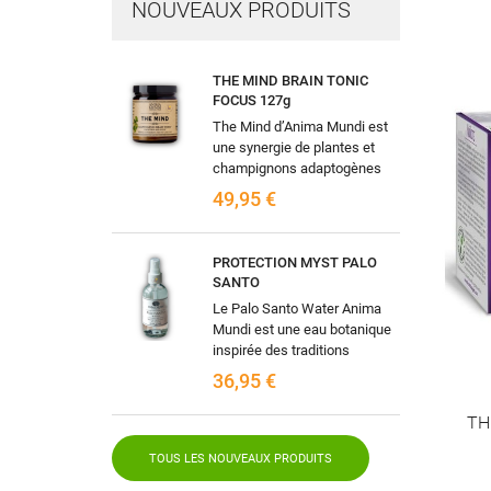
NOUVEAUX PRODUITS
ME
((
CR
CO
THE MIND BRAIN TONIC
FOCUS 127g
((
Vo
NO
d'e
The Mind d’Anima Mundi est
une synergie de plantes et
champignons adaptogènes
sélectionnés pour
49,95 €
accompagner les fonctions
cognitives, la...
PROTECTION MYST PALO
SANTO
Le Palo Santo Water Anima
Mundi est une eau botanique
inspirée des traditions
ancestrales d’Amérique du
36,95 €
Sud où le Palo Santo, “bois
sacré”, est...
TH
TOUS LES NOUVEAUX PRODUITS