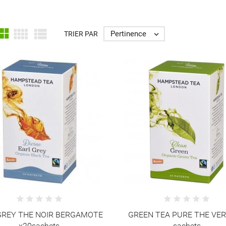



Pertinence
TRIER PAR

GREY THE NOIR BERGAMOTE
GREEN TEA PURE THE VER
x20sachets
sachets