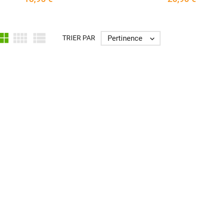



Pertinence
TRIER PAR
