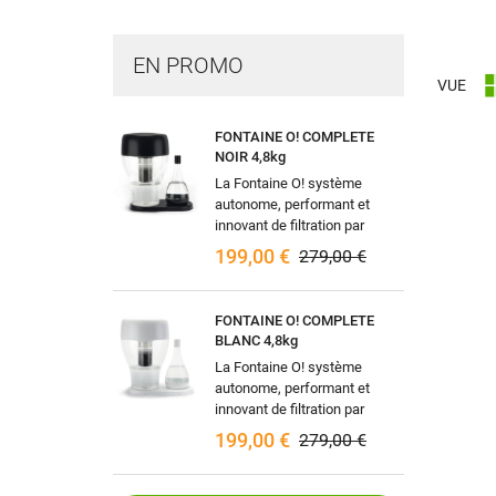
EN PROMO
VUE
FONTAINE O! COMPLETE
NOIR 4,8kg
La Fontaine O! système
autonome, performant et
innovant de filtration par
gravité naturelle, pouvant être
199,00 €
279,00 €
raccordée à votre arrivée
d'eau (en...
FONTAINE O! COMPLETE
BLANC 4,8kg
La Fontaine O! système
autonome, performant et
innovant de filtration par
gravité naturelle, pouvant être
199,00 €
279,00 €
raccordée à votre arrivée
d'eau (en...