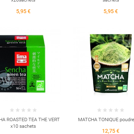
5,95 €
5,95 €
HA ROASTED TEA THE VERT
MATCHA TONIQUE poudre
x10 sachets
12,75 €