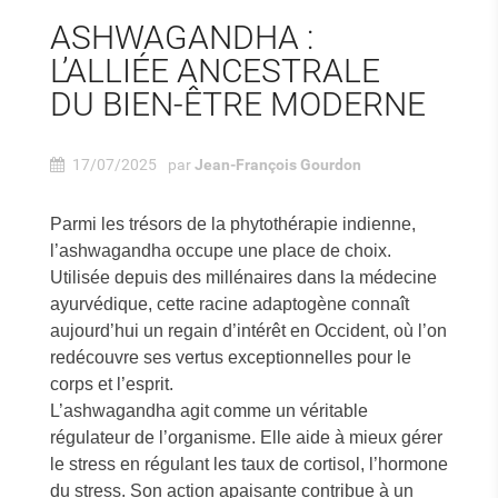
ASHWAGANDHA :
L’ALLIÉE ANCESTRALE
DU BIEN-ÊTRE MODERNE
on blanc
Pommard, la force tranquille de la Bourgogne
 et de
17/07/2025
par
Jean-François Gourdon
Parmi les grands noms qui font battre le cœur des
résors venus
amateurs de vins français, Pommard occupe une place
à part entre...
Parmi les trésors de la phytothérapie indienne,
Lire
l’ashwagandha occupe une place de choix.
Utilisée depuis des millénaires dans la médecine
ayurvédique, cette racine adaptogène connaît
aujourd’hui un regain d’intérêt en Occident, où l’on
redécouvre ses vertus exceptionnelles pour le
corps et l’esprit.
L’ashwagandha agit comme un véritable
régulateur de l’organisme. Elle aide à mieux gérer
le stress en régulant les taux de cortisol, l’hormone
du stress. Son action apaisante contribue à un