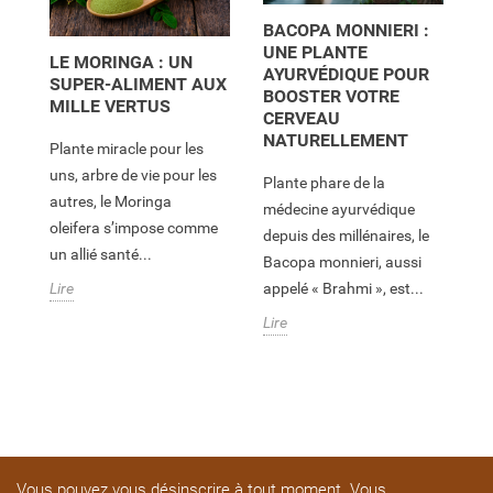
L
BACOPA MONNIERI :
S
L
UNE PLANTE
LE MORINGA : UN
F
AYURVÉDIQUE POUR
SUPER-ALIMENT AUX
BOOSTER VOTRE
MILLE VERTUS
Et
CERVEAU
NATURELLEMENT
,
un
Plante miracle pour les
t
De
uns, arbre de vie pour les
Plante phare de la
é
my
autres, le Moringa
médecine ayurvédique
le
oleifera s’impose comme
depuis des millénaires, le
bo
un allié santé...
Bacopa monnieri, aussi
Li
appelé « Brahmi », est...
Lire
Lire
Vous pouvez vous désinscrire à tout moment. Vous