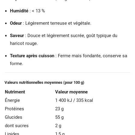
Humidité
: < 13 %
Odeur
: Légèrement terreuse et végétale.
Saveur
: Douce et légèrement sucrée, goût typique du
haricot rouge.
Texture après cuisson
: Ferme mais fondante, conserve sa
forme.
Valeurs nutritionnelles moyennes (pour 100 g)
Nutriment
Valeur moyenne
Énergie
1 400 kJ / 335 kcal
Protéines
23 g
Glucides
55 g
dont sucres
2 g
Lipides
1,5 g