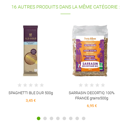
16 AUTRES PRODUITS DANS LA MÊME CATÉGORIE :
S
SPAGHETTI BLE DUR 500g
SARRASIN DECORTIQ 100%
FRANCE grains500g
3,45 €
6,95 €