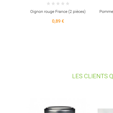
 pièces)
Pomme Crimson Cripp's (6 pièces)
Myrtille
2,26 €
LES CLIENTS 