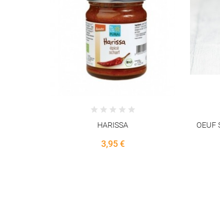
PACK
OEUF SAUMON KETA pasteurisé
Citron 
100g
27,95 €