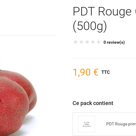
PDT Rouge 
(500g)
0 review(s)
1,90 €
TTC
Ce pack contient
PDT Rouge prim