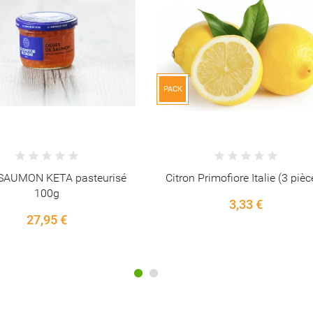
PACK
Primofiore Italie (3 pièces)
Courgette Verte France (2 pièc
3,33 €
2,45 €