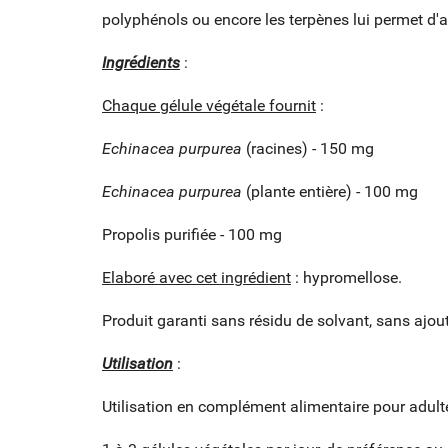
polyphénols ou encore les terpènes lui permet d'am
Ingrédients
:
Chaque gélule végétale fournit
:
Echinacea purpurea
(racines) - 150 mg
Echinacea purpurea
(plante entière) - 100 mg
Propolis purifiée - 100 mg
ME
CR
CO
Elaboré avec cet ingrédient
: hypromellose.
Vo
Produit garanti sans résidu de solvant, sans ajout
NO
d'e
Utilisation
:
Utilisation en complément alimentaire pour adult