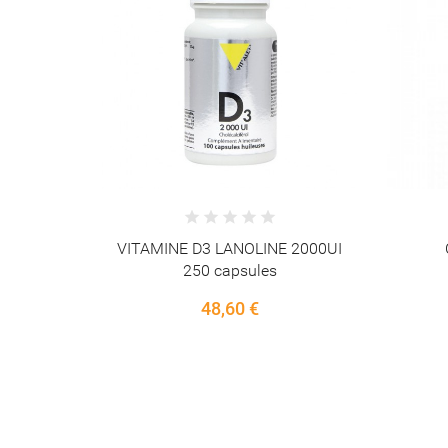
 2000UI
CACAO beurre 250g
L-THEA
11,50 €