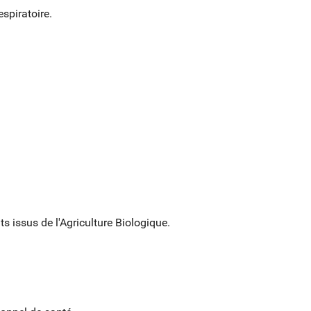
spiratoire.
ste
s issus de l'Agriculture Biologique.