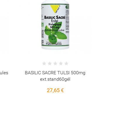
25,75 €
g