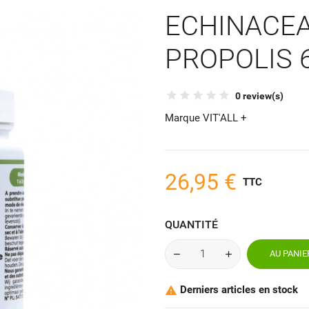
ECHINACE
PROPOLIS 6
0 review(s)
Marque
VIT'ALL +
26,95 €
TTC
QUANTITÉ
AU PANIE
Derniers articles en stock
