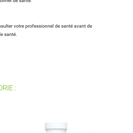
ionnel de santé.
sulter votre professionnel de santé avant de
de santé.
RIE :
PEAU ONGLES CHEVEUX 60 cp
MIEL CRU 