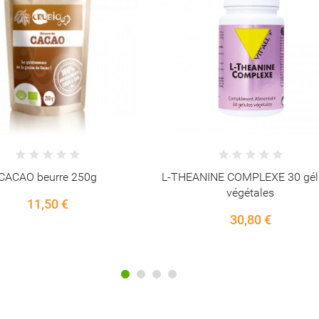
NINE COMPLEXE 30 gélules
BASILIC SACRE TULSI 500m
végétales
ext.stand60gél
30,80 €
27,65 €