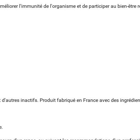
éliorer l'immunité de l'organisme et de participer au bien-être re
S LISTES
ÉER UNE LISTE D'ENVIES
NNEXION
us devez être connecté pour ajouter des produits à votre liste
add_circle_outline
Nouvelle li
 d'autres inactifs. Produit fabriqué en France avec des ingrédient
M DE LA LISTE D'ENVIES
nvies.
Annuler
Connexion
e.
Annuler
Créer une liste d'envies