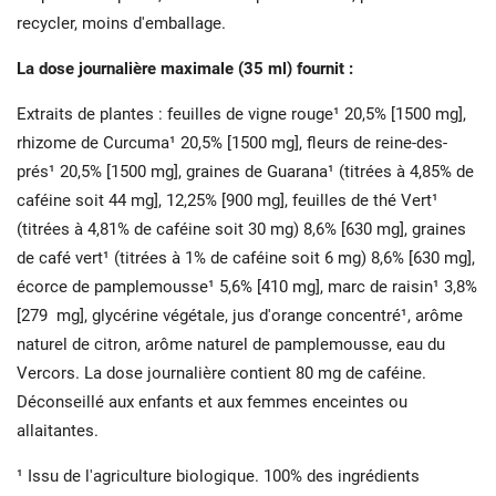
recycler, moins d'emballage.
La dose journalière maximale (35 ml) fournit :
Extraits de plantes : feuilles de vigne rouge¹ 20,5% [1500 mg],
rhizome de Curcuma¹ 20,5% [1500 mg], fleurs de reine-des-
prés¹ 20,5% [1500 mg], graines de Guarana¹ (titrées à 4,85% de
caféine soit 44 mg], 12,25% [900 mg], feuilles de thé Vert¹
(titrées à 4,81% de caféine soit 30 mg) 8,6% [630 mg], graines
de café vert¹ (titrées à 1% de caféine soit 6 mg) 8,6% [630 mg],
écorce de pamplemousse¹ 5,6% [410 mg], marc de raisin¹ 3,8%
[279 mg], glycérine végétale, jus d'orange concentré¹, arôme
naturel de citron, arôme naturel de pamplemousse, eau du
Vercors. La dose journalière contient 80 mg de caféine.
Déconseillé aux enfants et aux femmes enceintes ou
allaitantes.
¹ Issu de l'agriculture biologique. 100% des ingrédients