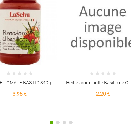
Annuler
Connexion
Annuler
Créer une liste d'envies
om. botte Basilic de Grasse
SPIRULINE PHYCO+ 500m
300comp.
2,20 €
27,95 €