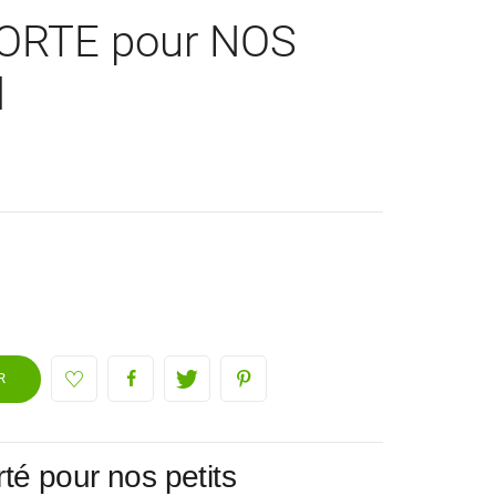
ORTE pour NOS
l
R
té pour nos petits