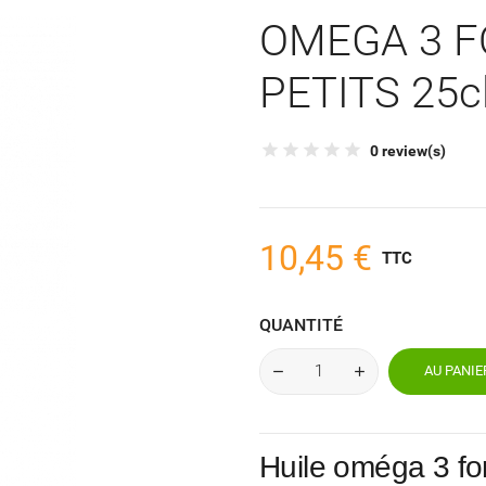
OMEGA 3 F
PETITS 25c
0 review(s)
10,45 €
TTC
QUANTITÉ
AU PANIE
Huile oméga 3 for