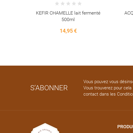
ermenté
ACQUA PANNA EAU PLATE
SAVON 
verreconsigné 92cl
2,00 €
Vous pouvez vous désinsc
S’ABONNER
Vous trouverez pour cela
contact dans les Conditi
PRODU