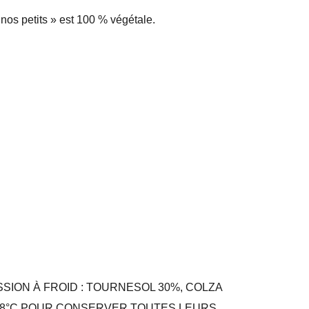
nos petits » est 100 % végétale.
ION À FROID : TOURNESOL 30%, COLZA
À 38°C POUR CONSERVER TOUTES LEURS