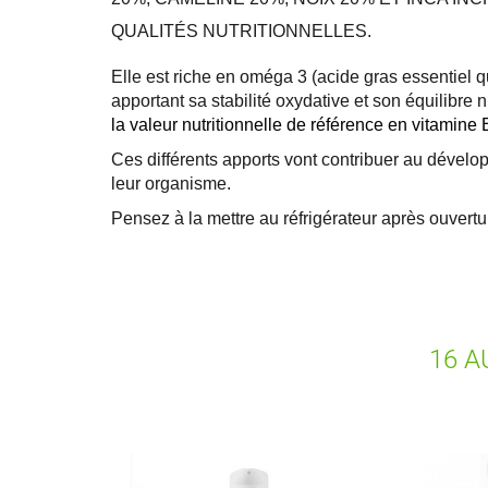
QUALITÉS NUTRITIONNELLES.
Elle est riche en oméga 3 (acide gras essentiel 
apportant sa stabilité oxydative et son équilibre nu
la valeur nutritionnelle de référence en vitamine E
Ces différents apports vont contribuer au dévelo
leur organisme.
Pensez à la mettre au réfrigérateur après ouvertu
16 A
ME
CR
CO
Vo
NO
d'e