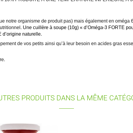
que notre organisme de produit pas) mais également en oméga 6 e
tritionnel.
Une cuillère à soupe (10g) « d’Oméga-3 FORTE pour
 d’origine naturelle.
ppement de vos petits ainsi qu’à leur besoin en acides gras es
re.
UTRES PRODUITS DANS LA MÊME CATÉGO
S LISTES
ÉER UNE LISTE D'ENVIES
NNEXION
us devez être connecté pour ajouter des produits à votre liste
add_circle_outline
Nouvelle li
M DE LA LISTE D'ENVIES
nvies.