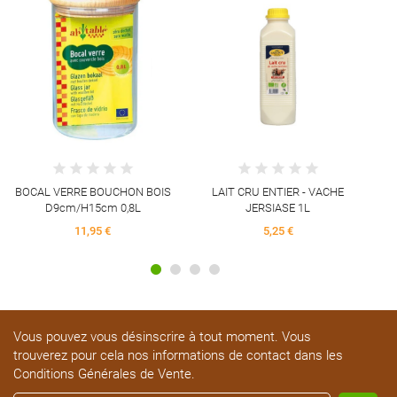
P
BOCAL VERRE BOUCHON BOIS
LAIT CRU ENTIER - VACHE
D9cm/H15cm 0,8L
JERSIASE 1L
11,95 €
5,25 €
Vous pouvez vous désinscrire à tout moment. Vous
trouverez pour cela nos informations de contact dans les
Conditions Générales de Vente.