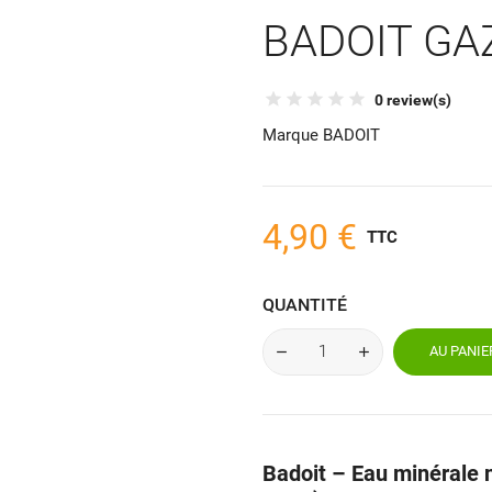
BADOIT GAZ
0 review(s)
Marque
BADOIT
4,90 €
TTC
QUANTITÉ
AU PANIE
Badoit – Eau minérale n