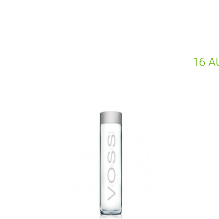
16 A
 1L PLATE