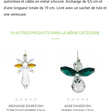
autrichien et câble en métal siliconé. Archange de 5,5 cm et
d'une longueur totale de 19 cm. Livré avec un sachet de tule et
une ventouse.
16 AUTRES PRODUITS DANS LA MÊME CATÉGORIE :
SA
ARCHANGE SWAROVSKI
ANGE SWAROVSKI
TOPAZE/NOVEMBRE 5,5cm
EMERAUDE/MAI 2,5cm